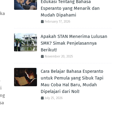
Edukasi Tentang Bahasa
Esperanto yang Menarik dan
eka
Mudah Dipahami
February 17, 2026
Apakah STAN Menerima Lulusan
SMK? Simak Penjelasannya
Berikut!
November 20, 2025
Cara Belajar Bahasa Esperanto
untuk Pemula yang Sibuk Tapi
-
Mau Coba Hal Baru, Mudah
i
Dipelajari dari Nol!
ang
July 25, 2026
sa