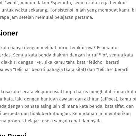
di "went", namun dalam Esperanto, semua kata kerja berakhir
 untuk waktu sekarang. Konsistensi inilah yang membuat kamu bi
apa jam setelah memulai pelajaran pertama.
sioner
ta hanya dengan melihat huruf terakhirnya? Esperanto
erdas. Semua kata benda diakhiri dengan huruf "-o", semua kata
diakhiri dengan "-e". Jika kamu tahu kata "felicho" berarti
wa "felicha" berarti bahagia (kata sifat) dan "feliche" berarti
osakata secara eksponensial tanpa harus menghafal ribuan kata
 kata, lalu dengan bantuan awalan dan akhiran (affixes), kamu b
da dengan bahasa asing lain di mana kata benda, kata sifat, dan
kali berbeda dan tidak berhubungan. Kemudahan ini memberikan
na progres belajar terasa sangat cepat dan nyata.