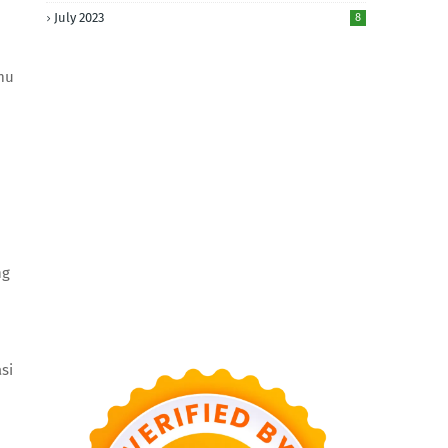
July 2023
8
mu
ng
si