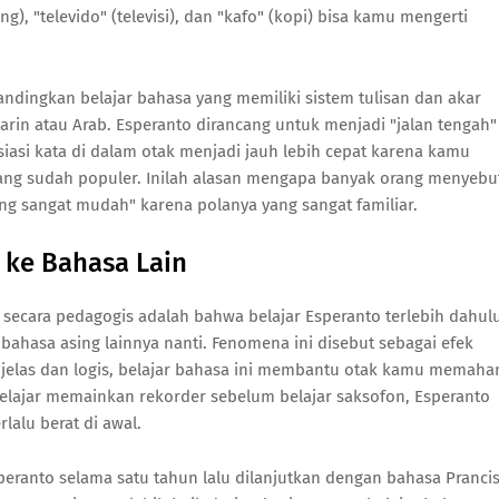
ng), "televido" (televisi), dan "kafo" (kopi) bisa kamu mengerti
ndingkan belajar bahasa yang memiliki sistem tulisan dan akar
rin atau Arab. Esperanto dirancang untuk menjadi "jalan tengah"
si kata di dalam otak menjadi jauh lebih cepat karena kamu
yang sudah populer. Inilah alasan mengapa banyak orang menyebu
yang sangat mudah" karena polanya yang sangat familiar.
 ke Bahasa Lain
n secara pedagogis adalah bahwa belajar Esperanto terlebih dahul
hasa asing lainnya nanti. Fenomena ini disebut sebagai efek
t jelas dan logis, belajar bahasa ini membantu otak kamu memaha
belajar memainkan rekorder sebelum belajar saksofon, Esperanto
lalu berat di awal.
eranto selama satu tahun lalu dilanjutkan dengan bahasa Pranci