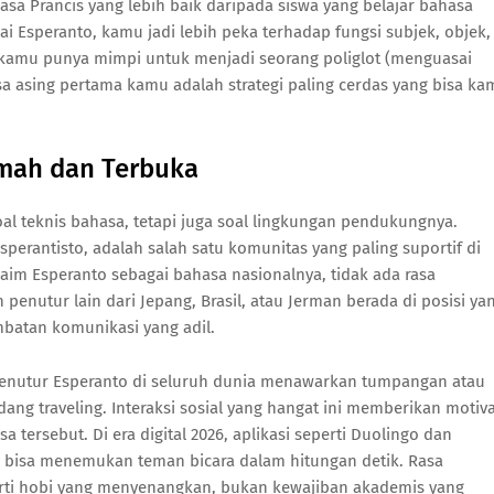
sa Prancis yang lebih baik daripada siswa yang belajar bahasa
 Esperanto, kamu jadi lebih peka terhadap fungsi subjek, objek,
a kamu punya mimpi untuk menjadi seorang poliglot (menguasai
a asing pertama kamu adalah strategi paling cerdas yang bisa ka
amah dan Terbuka
al teknis bahasa, tetapi juga soal lingkungan pendukungnya.
perantisto, adalah salah satu komunitas yang paling suportif di
aim Esperanto sebagai bahasa nasionalnya, tidak ada rasa
 penutur lain dari Jepang, Brasil, atau Jerman berada di posisi ya
batan komunikasi yang adil.
penutur Esperanto di seluruh dunia menawarkan tumpangan atau
ng traveling. Interaksi sosial yang hangat ini memberikan motiva
ersebut. Di era digital 2026, aplikasi seperti Duolingo dan
 bisa menemukan teman bicara dalam hitungan detik. Rasa
erti hobi yang menyenangkan, bukan kewajiban akademis yang