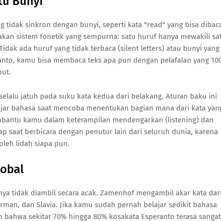
tu Bunyi
g tidak sinkron dengan bunyi, seperti kata "read" yang bisa dibac
an sistem fonetik yang sempurna: satu huruf hanya mewakili sa
Tidak ada huruf yang tidak terbaca (silent letters) atau bunyi yang
anto, kamu bisa membaca teks apa pun dengan pelafalan yang 1
but.
selalu jatuh pada suku kata kedua dari belakang. Aturan baku ini
ajar bahasa saat mencoba menentukan bagian mana dari kata yan
embantu kamu dalam keterampilan mendengarkan (listening) dan
cap saat berbicara dengan penutur lain dari seluruh dunia, karena
oleh lidah siapa pun.
lobal
ya tidak diambil secara acak. Zamenhof mengambil akar kata dar
rman, dan Slavia. Jika kamu sudah pernah belajar sedikit bahasa
n bahwa sekitar 70% hingga 80% kosakata Esperanto terasa sangat