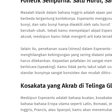
Fonetik Sempurna: Satu Huruf, Sa
Masalah klasik dalam bahasa Inggris adalah ejaan yan
berbeda tergantung konteksnya. Esperanto menggunak
bunyi, dan satu bunyi hanya diwakili oleh satu huruf. 
berubah-ubah. Sekali kamu mempelajari abjad Esper
akurat, meskipun kamu tidak mengerti arti kata terse
Selain itu, penekanan suara (stress) dalam Esperanto 
menghilangkan kebingungan yang sering dialami pel
harus ditekankan. Kepastian pelafalan ini sangat m
berbicara (speaking). Kamu tidak perlu takut salah u
standar bunyinya sangat konsisten dan mudah ditiru 
Kosakata yang Akrab di Telinga G
Meskipun Esperanto adalah bahasa buatan, kosakatan
bahasa-bahasa Eropa utama seperti Latin, Romawi, Je
Inggris, Prancis, atau Spanyol, kamu akan menemuka