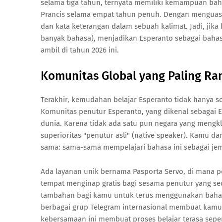
selama tiga tahun, ternyata memiliki kemampuan baha
Prancis selama empat tahun penuh. Dengan menguasai
dan kata keterangan dalam sebuah kalimat. Jadi, jik
banyak bahasa), menjadikan Esperanto sebagai bahas
ambil di tahun 2026 ini.
Komunitas Global yang Paling R
Terakhir, kemudahan belajar Esperanto tidak hanya so
Komunitas penutur Esperanto, yang dikenal sebagai Es
dunia. Karena tidak ada satu pun negara yang mengkl
superioritas "penutur asli" (native speaker). Kamu dan
sama: sama-sama mempelajari bahasa ini sebagai jem
Ada layanan unik bernama Pasporta Servo, di mana 
tempat menginap gratis bagi sesama penutur yang seda
tambahan bagi kamu untuk terus menggunakan bahasa t
berbagai grup Telegram internasional membuat kamu
kebersamaan ini membuat proses belajar terasa sep