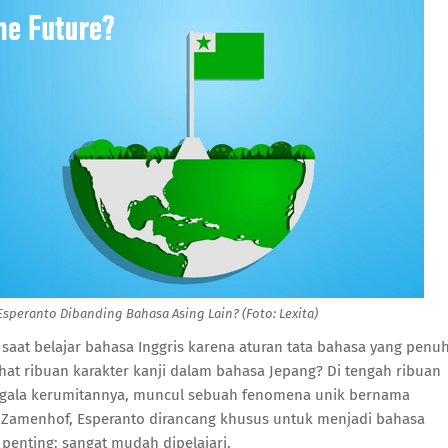
speranto Dibanding Bahasa Asing Lain? (Foto: Lexita)
saat belajar bahasa Inggris karena aturan tata bahasa yang penu
at ribuan karakter kanji dalam bahasa Jepang? Di tengah ribuan
egala kerumitannya, muncul sebuah fenomena unik bernama
L. Zamenhof, Esperanto dirancang khusus untuk menjadi bahasa
g penting: sangat mudah dipelajari.