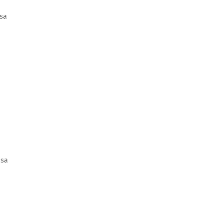
sa
isa