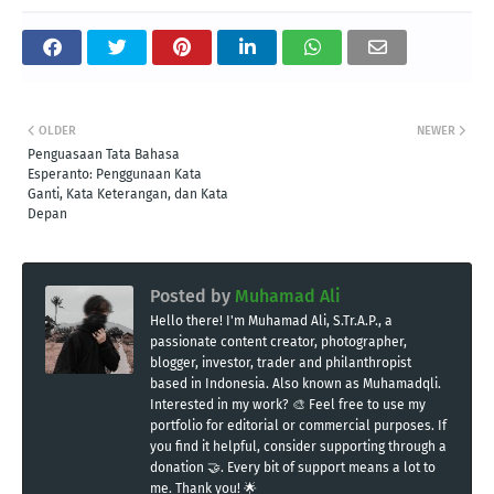
OLDER
NEWER
Penguasaan Tata Bahasa
Esperanto: Penggunaan Kata
Ganti, Kata Keterangan, dan Kata
Depan
Posted by
Muhamad Ali
Hello there! I'm Muhamad Ali, S.Tr.A.P., a
passionate content creator, photographer,
blogger, investor, trader and philanthropist
based in Indonesia. Also known as Muhamadqli.
Interested in my work? 🎨 Feel free to use my
portfolio for editorial or commercial purposes. If
you find it helpful, consider supporting through a
donation 🤝. Every bit of support means a lot to
me. Thank you! 🌟