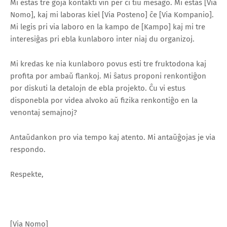
Mi estas tre ĝoja kontakti vin per ĉi tiu mesaĝo. Mi estas [Via
Nomo], kaj mi laboras kiel [Via Posteno] ĉe [Via Kompanio].
Mi legis pri via laboro en la kampo de [Kampo] kaj mi tre
interesiĝas pri ebla kunlaboro inter niaj du organizoj.
Mi kredas ke nia kunlaboro povus esti tre fruktodona kaj
profita por ambaŭ flankoj. Mi ŝatus proponi renkontiĝon
por diskuti la detalojn de ebla projekto. Ĉu vi estus
disponebla por videa alvoko aŭ fizika renkontiĝo en la
venontaj semajnoj?
Antaŭdankon pro via tempo kaj atento. Mi antaŭĝojas je via
respondo.
Respekte,
[Via Nomo]