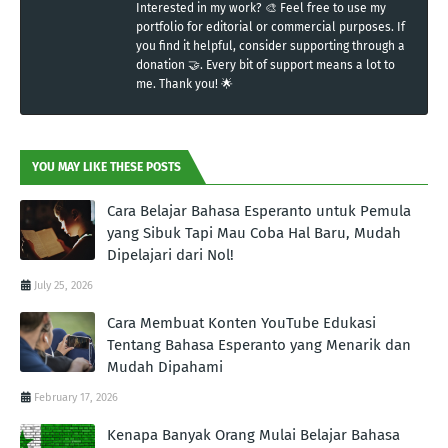
Interested in my work? 🎨 Feel free to use my
portfolio for editorial or commercial purposes. If
you find it helpful, consider supporting through a
donation 🤝. Every bit of support means a lot to
me. Thank you! 🌟
YOU MAY LIKE THESE POSTS
Cara Belajar Bahasa Esperanto untuk Pemula
yang Sibuk Tapi Mau Coba Hal Baru, Mudah
Dipelajari dari Nol!
July 25, 2026
Cara Membuat Konten YouTube Edukasi
Tentang Bahasa Esperanto yang Menarik dan
Mudah Dipahami
February 17, 2026
Kenapa Banyak Orang Mulai Belajar Bahasa